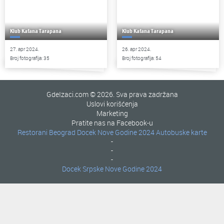
Klub Kafana Tarapana
Klub Kafana Tarapana
27. apr 2024.
26. apr 2024.
Broj fotografija: 35
Broj fotografija: 54
GdeIzaci.com © 2026. Sva prava zadržana
Uslovi korišćenja
Marketing
Pratite nas na Facebook-u
Restorani Beograd
Docek Nove Godine 2024
Autobuske karte
-
-
-
Docek Srpske Nove Godine 2024