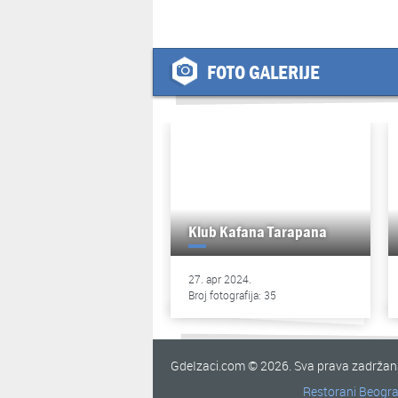
FOTO GALERIJE
Klub Kafana Tarapana
27. apr 2024.
Broj fotografija: 35
GdeIzaci.com © 2026. Sva prava zadrža
Restorani Beogr