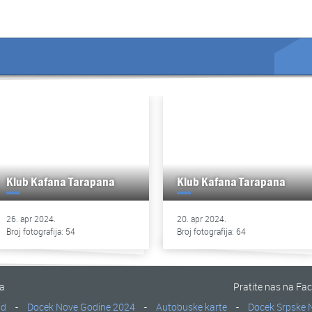
Klub Kafana Tarapana
Klub Kafana Tarapana
26. apr 2024.
20. apr 2024.
Broj fotografija: 54
Broj fotografija: 64
na
Pratite nas na Fa
ad
-
Docek Nove Godine 2024
-
Autobuske karte
-
Docek Srpske 