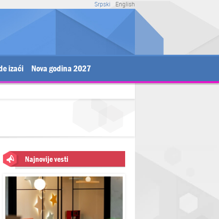
Srpski
English
de izaći
Nova godina 2027
Najnovije vesti