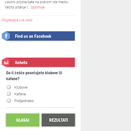
uskoro proslavljate na pravom ste mestu.
Večito pitanje r…
Opširnije
Pogledajte sve vesti
Find us on Facebook
Anketa
Da li češće posećujete klubove ili
kafane?
Klubove
Kafane
Podjednako
GLASAJ
REZULTATI