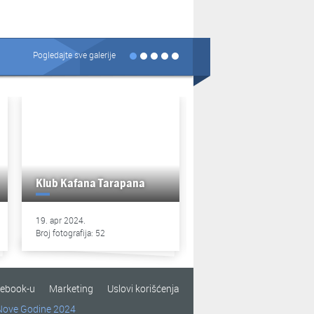
Pogledajte sve galerije
Klub Kafana Tarapana
Klub Kafana Tarapan
19. apr 2024.
13. apr 2024.
Broj fotografija: 52
Broj fotografija: 49
cebook-u
Marketing
Uslovi korišćenja
Nove Godine 2024