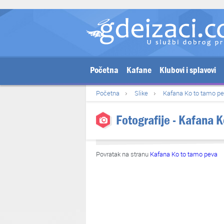
Početna
Kafane
Klubovi i splavovi
Početna
Slike
Kafana Ko to tamo p
Fotografije - Kafana 
Povratak na stranu
Kafana Ko to tamo peva