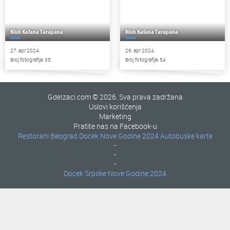
Klub Kafana Tarapana
Klub Kafana Tarapana
27. apr 2024.
26. apr 2024.
Broj fotografija: 35
Broj fotografija: 54
GdeIzaci.com © 2026. Sva prava zadržana
Uslovi korišćenja
Marketing
Pratite nas na Facebook-u
Restorani Beograd
Docek Nove Godine 2024
Autobuske karte
-
-
-
Docek Srpske Nove Godine 2024