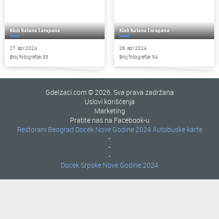
Klub Kafana Tarapana
Klub Kafana Tarapana
27. apr 2024.
26. apr 2024.
Broj fotografija: 35
Broj fotografija: 54
GdeIzaci.com © 2026. Sva prava zadržana
Uslovi korišćenja
Marketing
Pratite nas na Facebook-u
Restorani Beograd
Docek Nove Godine 2024
Autobuske karte
-
-
-
Docek Srpske Nove Godine 2024