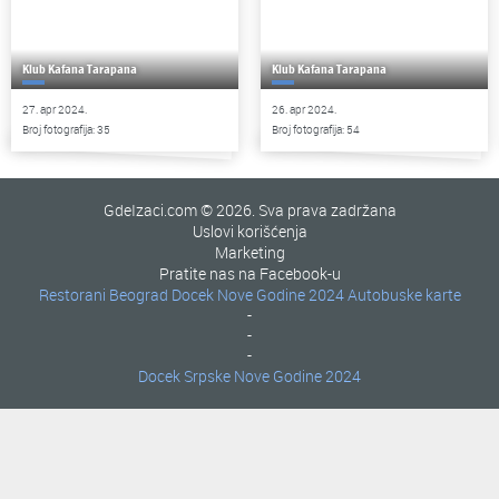
Klub Kafana Tarapana
Klub Kafana Tarapana
27. apr 2024.
26. apr 2024.
Broj fotografija: 35
Broj fotografija: 54
GdeIzaci.com © 2026. Sva prava zadržana
Uslovi korišćenja
Marketing
Pratite nas na Facebook-u
Restorani Beograd
Docek Nove Godine 2024
Autobuske karte
-
-
-
Docek Srpske Nove Godine 2024