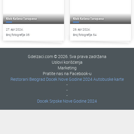
Klub Kafana Tarapana
Klub Kafana Tarapana
27. apr 2024.
26. apr 2024.
Broj fotografija: 35
Broj fotografija: 54
GdeIzaci.com © 2026. Sva prava zadržana
Uslovi korišćenja
Marketing
Pratite nas na Facebook-u
Restorani Beograd
Docek Nove Godine 2024
Autobuske karte
-
-
-
Docek Srpske Nove Godine 2024