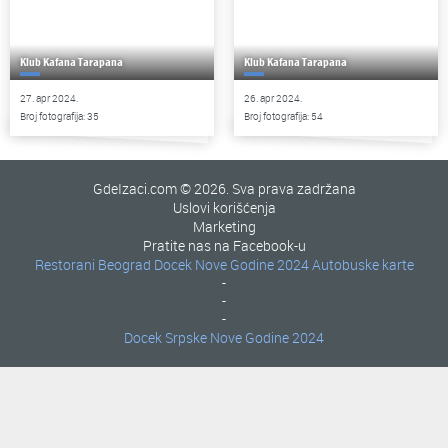
Klub Kafana Tarapana
Klub Kafana Tarapana
27. apr 2024.
26. apr 2024.
Broj fotografija: 35
Broj fotografija: 54
GdeIzaci.com © 2026. Sva prava zadržana
Uslovi korišćenja
Marketing
Pratite nas na Facebook-u
Restorani Beograd
Docek Nove Godine 2024
Autobuske karte
-
-
-
Docek Srpske Nove Godine 2024