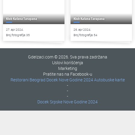
Klub Kafana Tarapana
Klub Kafana Tarapana
27. apr 2024.
26. apr 2024.
Broj fotografija: 35
Broj fotografija: 54
GdeIzaci.com © 2026. Sva prava zadržana
Uslovi korišćenja
Marketing
Pratite nas na Facebook-u
Restorani Beograd
Docek Nove Godine 2024
Autobuske karte
-
-
-
Docek Srpske Nove Godine 2024