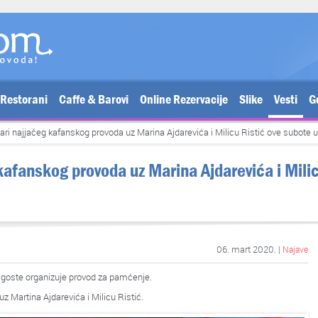
Restorani
Caffe & Barovi
Online Rezervacije
Slike
Vesti
G
ari najjačeg kafanskog provoda uz Marina Ajdarevića i Milicu Ristić ove subote 
kafanskog provoda uz Marina Ajdarevića i Milic
06. mart 2020. |
Najave
e goste organizuje provod za pamćenje.
uz Martina Ajdarevića i Milicu Ristić.