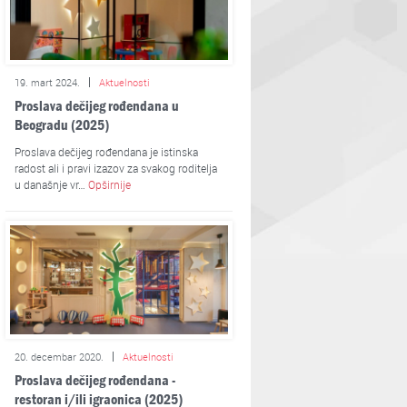
19. mart 2024.
Aktuelnosti
Proslava dečijeg rođendana u
Beogradu (2025)
Proslava dečijeg rođendana je istinska
radost ali i pravi izazov za svakog roditelja
u današnje vr…
Opširnije
20. decembar 2020.
Aktuelnosti
Proslava dečijeg rođendana -
restoran i/ili igraonica (2025)