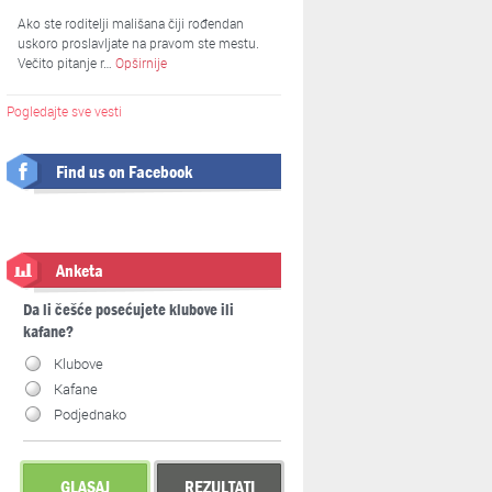
Ako ste roditelji mališana čiji rođendan
uskoro proslavljate na pravom ste mestu.
Večito pitanje r…
Opširnije
Pogledajte sve vesti
Find us on Facebook
Anketa
Da li češće posećujete klubove ili
kafane?
Klubove
Kafane
Podjednako
GLASAJ
REZULTATI