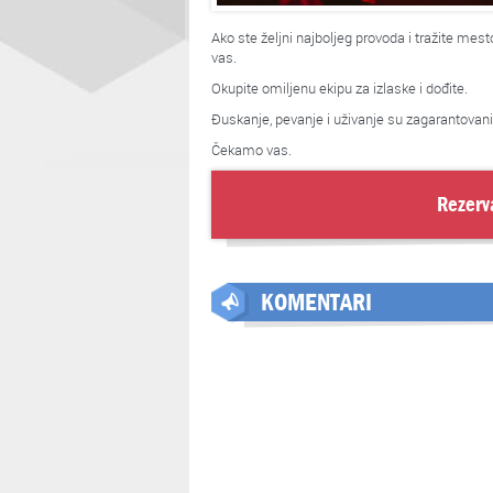
Ako ste željni najboljeg provoda i tražite me
vas.
Okupite omiljenu ekipu za izlaske i dođite.
Đuskanje, pevanje i uživanje su zagarantovani
Čekamo vas.
Rezerv
KOMENTARI