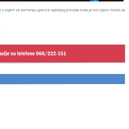
sto u kojem se pomeraju granice najboljeg provoda onda je ovo sjajno mesto za
.
acije na telefone
066/222-151