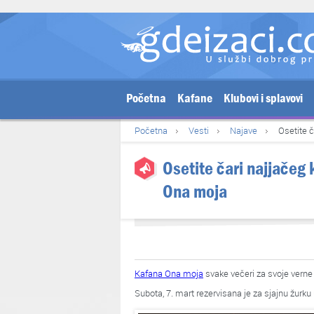
Početna
Kafane
Klubovi i splavovi
Početna
Vesti
Najave
Osetite č
Osetite čari najjačeg 
Ona moja
Kafana Ona moja
svake večeri za svoje vern
Subota, 7. mart rezervisana je za sjajnu žurku 