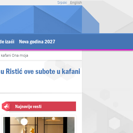
Srpski
English
de izaći
Nova godina 2027
u kafani Ona moja
u Ristić ove subote u kafani
Najnovije vesti