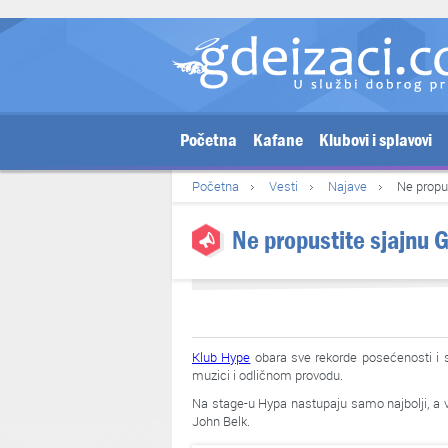
Početna
Kafane
Klubovi i splavovi
Početna
Vesti
Najave
Ne propu
Ne propustite sjajnu
Klub Hype
obara sve rekorde posećenosti i sv
muzici i odličnom provodu.
Na stage-u Hypa nastupaju samo najbolji, a v
John Belk.