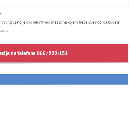
i.
verything", zato je ovo definitivno mesto na kojem treba ove noći da budete.
ovite.
acije na telefone
066/222-151