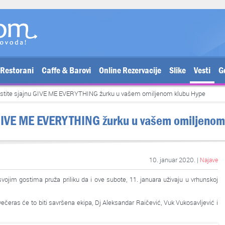
Restorani
Caffe & Barovi
Online Rezervacije
Slike
Vesti
G
stite sjajnu GIVE ME EVERYTHING žurku u vašem omiljenom klubu Hype
 GIVE ME EVERYTHING žurku u vašem omiljenom
10. januar 2020. |
Najave
ojim gostima pruža priliku da i ove subote, 11. januara uživaju u vrhunskoj
ečeras će to biti savršena ekipa, Dj Aleksandar Raičević, Vuk Vukosavljević i