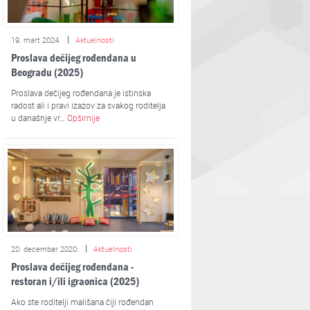
19. mart 2024.
Aktuelnosti
Proslava dečijeg rođendana u
Beogradu (2025)
Proslava dečijeg rođendana je istinska
radost ali i pravi izazov za svakog roditelja
u današnje vr…
Opširnije
20. decembar 2020.
Aktuelnosti
Proslava dečijeg rođendana -
restoran i/ili igraonica (2025)
Ako ste roditelji mališana čiji rođendan