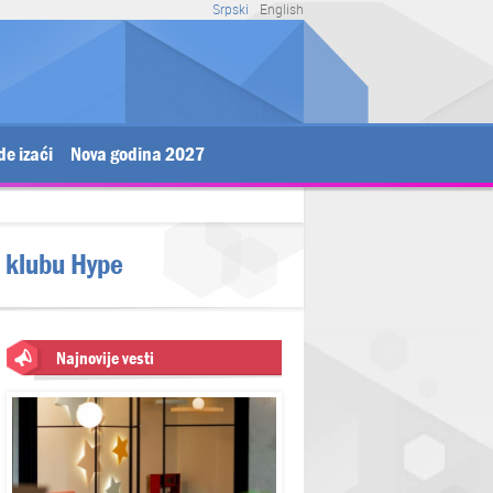
Srpski
English
de izaći
Nova godina 2027
 klubu Hype
Najnovije vesti