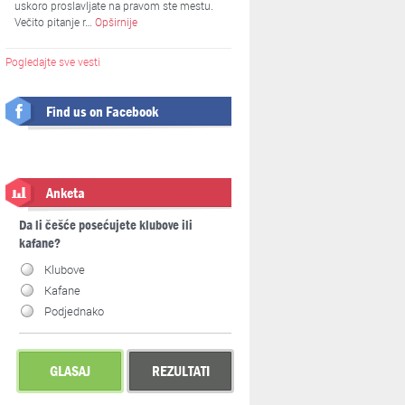
uskoro proslavljate na pravom ste mestu.
Večito pitanje r…
Opširnije
Pogledajte sve vesti
Find us on Facebook
Anketa
Da li češće posećujete klubove ili
kafane?
Klubove
Kafane
Podjednako
GLASAJ
REZULTATI