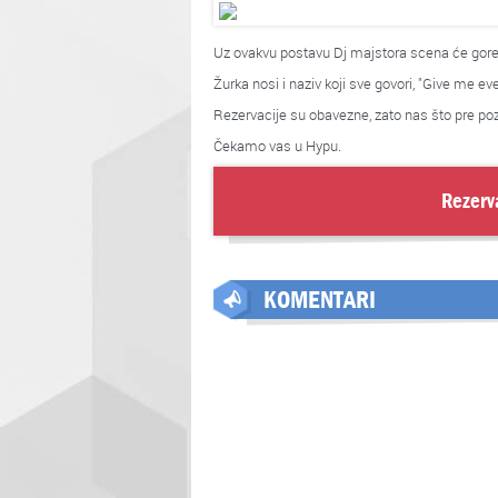
Uz ovakvu postavu Dj majstora scena će goret
Žurka nosi i naziv koji sve govori, "Give me e
Rezervacije su obavezne, zato nas što pre poz
Čekamo vas u Hypu.
Rezerv
KOMENTARI