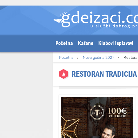
Početna
Kafane
Klubovi i splavovi
Početna
Nova godina 2027
Restoran
RESTORAN TRADICIJA