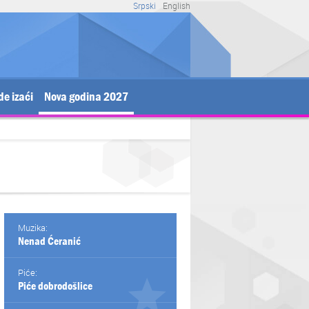
Srpski
English
de izaći
Nova godina 2027
Muzika:
Nenad Ćeranić
Piće:
Piće dobrodošlice