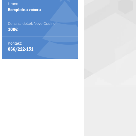
Hrana:
Kompletna večera
Cena za doček Nove Godine:
100€
Kontakt:
066/222-151