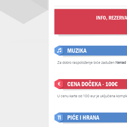
INFO, REZERVA
MUZIKA
Za dobro raspoloženje biće zadužen
Nenad 
CENA DOČEKA - 100€
U cenu karte od 100 eur je uključena komple
PIĆE I HRANA