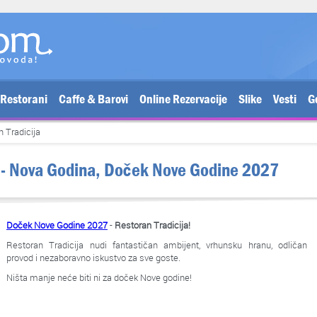
Restorani
Caffe & Barovi
Online Rezervacije
Slike
Vesti
G
 Tradicija
- Nova Godina, Doček Nove Godine 2027
Doček Nove Godine 2027
-
Restoran Tradicija!
Restoran Tradicija nudi fantastičan ambijent, vrhunsku hranu, odličan
provod i nezaboravno iskustvo za sve goste.
Ništa manje neće biti ni za doček Nove godine!