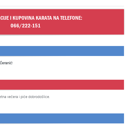
CIJE I KUPOVINA KARATA NA TELEFONE:
066/222-151
Ćeranić
!
tna večera i piće dobrodošlice.