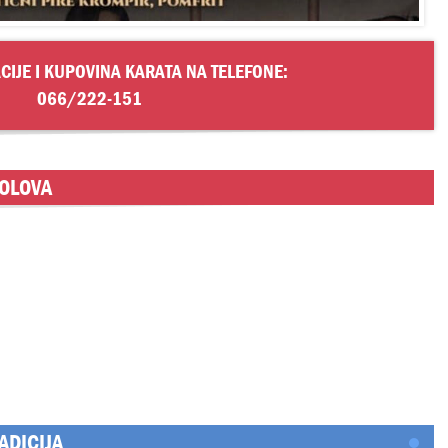
CIJE I KUPOVINA KARATA NA TELEFONE:
066/222-151
TOLOVA
ADICIJA