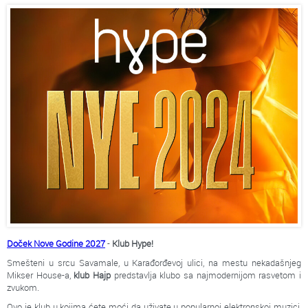
Doček Nove Godine 2027
-
Klub Hype!
Smešteni u srcu Savamale, u Karađorđevoj ulici, na mestu nekadašnjeg
Mikser House-a,
klub Hajp
predstavlja klubo sa najmodernijom rasvetom i
zvukom.
Ovo je klub u kojima ćete moći da uživate u popularnoj elektronskoj muzici,