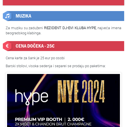
MUZIKA
Za muziku su zaduženi
REZIDENT DJ-EVI KLUBA HYPE
, najveća imena
beogradskog klabinga.
CENA DOČEKA - 25€
Cena karte za šank je 25 eur po osobi
Barski stolovi, visoka sedenja i separei se prodaju po paketima: