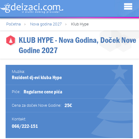
Početna
Nova godina 2027
Klub Hype
KLUB HYPE
- Nova Godina, Doček Nove
Godine 2027
Muzika:
Rezident dj-evi kluba Hype
Regularne cene pića
Piće:
25€
Cena za doček Nove Godine:
Kontakt:
066/222-151