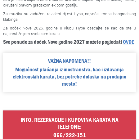
okruženi pravom gradskom ekipom gostiju.
Za muziku su zaduženi rezident dj-evi Hypa, najveća imena beogradskog
klabinga.
Za doček Nove 2026. godine u klubu Hype osećajte se kao da ste u
najprestižnijem svetskom lokalu.
Sve ponude za doček Nove godine 2027 možete pogledati
OVDE
VAŽNA NAPOMENA!!
Mogućnost plaćanja iz inostranstva, kao i izdavanja
elektronskih karata, bez potrebe dolaska na prodajno
mesto!
INFO, REZERVACIJE I KUPOVINA KARATA NA
TELEFONE:
066/222-151