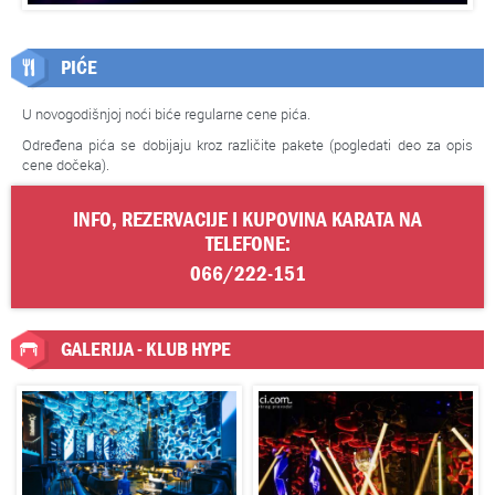
PIĆE
U novogodišnjoj noći biće regularne cene pića.
Određena pića se dobijaju kroz različite pakete (pogledati deo za opis
cene dočeka).
INFO, REZERVACIJE I KUPOVINA KARATA NA
TELEFONE:
066/222-151
GALERIJA - KLUB HYPE