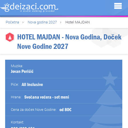
Početna
Nova godina 2027
Hotel MAJDAN
HOTEL MAJDAN
- Nova Godina, Doček
Nove Godine 2027
Muzika:
Jovan Perišić
All Inclusive
Piće:
Svečana večera - set meni
Hrana:
od 80€
Cena za doček Nove Godine:
Kontakt: