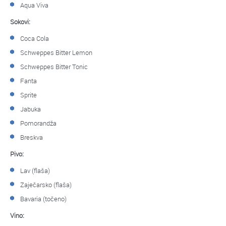
Aqua Viva
Sokovi:
Coca Cola
Schweppes Bitter Lemon
Schweppes Bitter Tonic
Fanta
Sprite
Jabuka
Pomorandža
Breskva
Pivo:
Lav (flaša)
Zaječarsko (flaša)
Bavaria (točeno)
Vino: