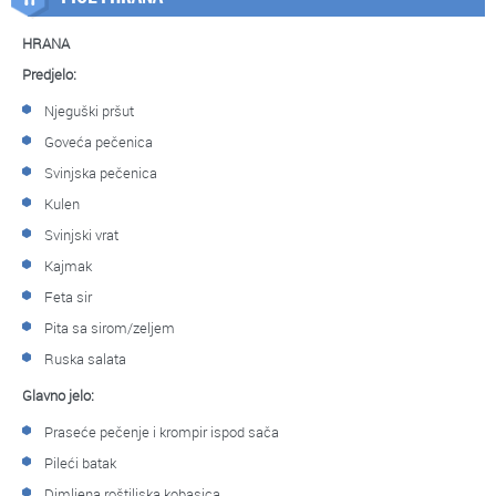
HRANA
Predjelo:
Njeguški pršut
Goveća pečenica
Svinjska pečenica
Kulen
Svinjski vrat
Kajmak
Feta sir
Pita sa sirom/zeljem
Ruska salata
Glavno jelo:
Praseće pečenje i krompir ispod sača
Pileći batak
Dimljena roštiljska kobasica