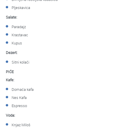
Pljeskavica
Salate:
Paradajz
Krastavac
Kupus
Dezert:
Sitni kolači
PIĆE
Kafe:
Domaća kafa
Nes Kafa
Espresso
Voda:
Knjaz Miloš