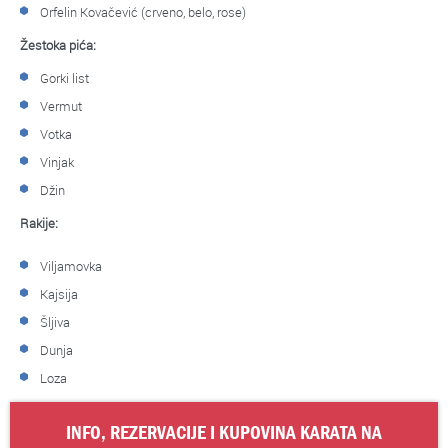
Orfelin Kovačević (crveno, belo, rose)
Žestoka pića:
Gorki list
Vermut
Votka
Vinjak
Džin
Rakije:
Viljamovka
Kajsija
Šljiva
Dunja
Loza
INFO, REZERVACIJE I KUPOVINA KARATA NA