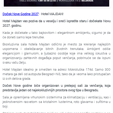
Doček Nove Godine 2027
-
Hotel MAJDAN!
Hotel Majdan vas poziva da u veselju i sreći ispratite staru i dočekate Novu
2027. godinu.
Kada je dočekate u tako bajkovitom i elegantnom ambijentu, sigurno je da
će doneti samo lepe trenutke.
Ekskluzivna sala hotela Majdan odlično je mesto za kreiranje najlepših
uspomena i obeležavanje bitnih životnih trenutaka. Ambijent odiše
elegancijom i glamurom, a ljubazno osoblje koje ima velikog iskustva u
organizovanju zahtevnih događaja poput venčanja, pobrinuće se da ispuni
svaku vašu želju.
Hotel Majdan idealno je smešten na adresi Mokroluška 174d. Samo 300
metara ga deli od autoputa Beograd–Niš, tako da je veoma lako pristupačan
iz svih delova grada.
Doček Nove godine biće organizovan u prelepoj sali za venčanja, koja
predstavlja jedan od najekskluzivnijih prostora ovog tipa u Beogradu.
Sala je opremljena vrhunskim sistemima za klimatizaciju i ventilaciju, kao i
jedinstvenoim rasvetom sa kristalnim lusterima, roto glavama i sufitima u
boji.