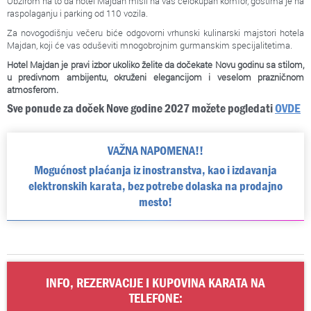
Obzirom na to da hotel Majdan misli na vaš celokupan komfor, gostima je na
raspolaganju i parking od 110 vozila.
Za novogodišnju večeru biće odgovorni vrhunski kulinarski majstori hotela
Majdan, koji će vas oduševiti mnogobrojnim gurmanskim specijalitetima.
Hotel Majdan je pravi izbor ukoliko želite da dočekate Novu godinu sa stilom,
u predivnom ambijentu, okruženi elegancijom i veselom prazničnom
atmosferom.
Sve ponude za doček Nove godine 2027 možete pogledati
OVDE
VAŽNA NAPOMENA!!
Mogućnost plaćanja iz inostranstva, kao i izdavanja
elektronskih karata, bez potrebe dolaska na prodajno
mesto!
INFO, REZERVACIJE I KUPOVINA KARATA NA
TELEFONE: