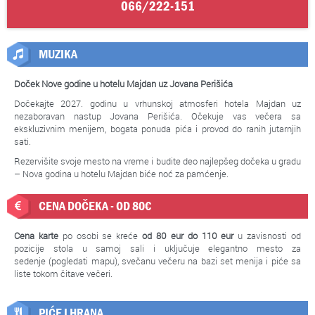
066/222-151
MUZIKA
Doček Nove godine u hotelu Majdan uz Jovana Perišića
Dočekajte 2027. godinu u vrhunskoj atmosferi hotela Majdan uz
nezaboravan nastup Jovana Perišića. Očekuje vas večera sa
ekskluzivnim menijem, bogata ponuda pića i provod do ranih jutarnjih
sati.
Rezervišite svoje mesto na vreme i budite deo najlepšeg dočeka u gradu
– Nova godina u hotelu Majdan biće noć za pamćenje.
CENA DOČEKA - OD 80€
Cena karte
po osobi se kreće
od 80 eur do 110 eur
u zavisnosti od
pozicije stola u samoj sali i uključuje elegantno mesto za
sedenje (pogledati mapu), svečanu večeru na bazi set menija i piće sa
liste tokom čitave večeri.
PIĆE I HRANA