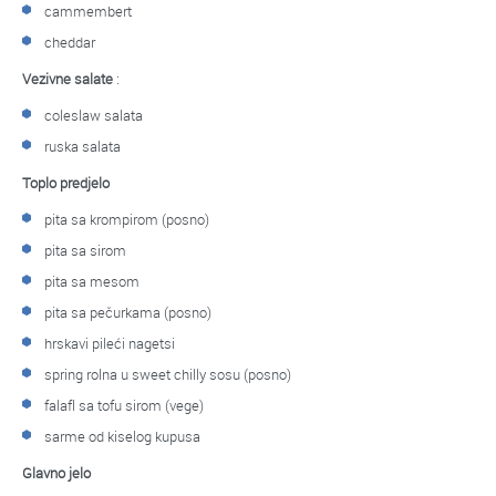
cammembert
cheddar
Vezivne salate
:
coleslaw salata
ruska salata
Toplo predjelo
pita sa krompirom (posno)
pita sa sirom
pita sa mesom
pita sa pečurkama (posno)
hrskavi pileći nagetsi
spring rolna u sweet chilly sosu (posno)
falafl sa tofu sirom (vege)
sarme od kiselog kupusa
Glavno jelo