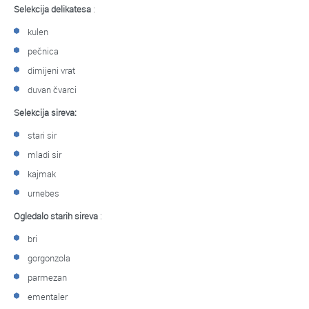
Selekcija delikatesa
:
kulen
pečnica
dimijeni vrat
duvan čvarci
Selekcija sireva:
stari sir
mladi sir
kajmak
urnebes
Ogledalo starih sireva
:
bri
gorgonzola
parmezan
ementaler