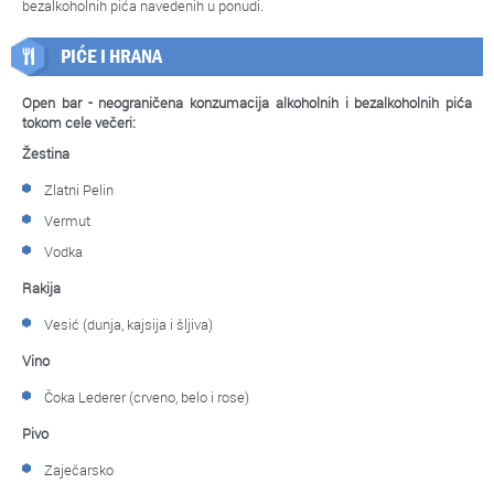
bezalkoholnih pića navedenih u ponudi.
PIĆE I HRANA
Open bar - neograničena konzumacija alkoholnih i bezalkoholnih pića
tokom cele večeri:
Žestina
Zlatni Pelin
Vermut
Vodka
Rakija
Vesić (dunja, kajsija i šljiva)
Vino
Čoka Lederer (crveno, belo i rose)
Pivo
Zaječarsko