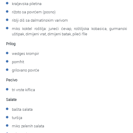
kraljevska piletina
rižoto sa povrćem (posno)
riblji diš sa dalmatinskim varivom
miks koktel roštilja: juneći ćevap, roštiljska kobasica, gurmanski
uštipak, dimijeni vrat, dimijeni batak, pileći file
Prilog
wedges krompir
pomfrit
grilovano povrće
Pecivo
tri vrste kiflica
Salate
bašta salata
turšija
miks zelenih salata