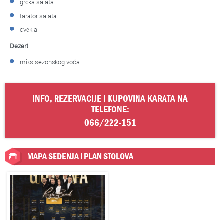
grčka salata
tarator salata
cvekla
Dezert
miks sezonskog voća
INFO, REZERVACIJE I KUPOVINA KARATA NA
TELEFONE:
066/222-151
MAPA SEDENJA I PLAN STOLOVA