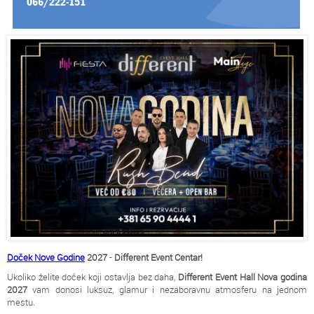
066/222-151
Doček Nove Godine
2027
-
Different Event Centar!
Ukoliko želite doček koji ostavlja bez daha,
Different Event Hall
Nova godina
2027
vam donosi luksuz, glamur i nezaboravnu atmosferu na jednom
mestu.