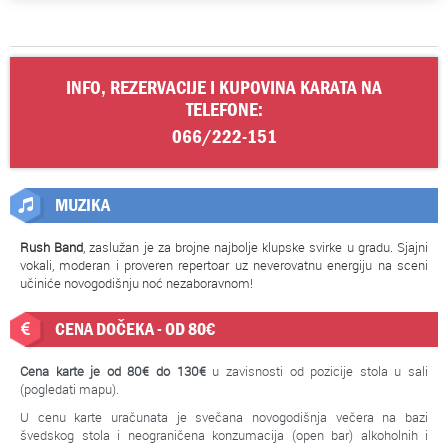
INFO, REZERVACIJE I KUPOVINA KARATA NA
TELEFONE:
066/222-151
MUZIKA
Rush Band
, zaslužan je za brojne najbolje klupske svirke u gradu. Sjajni
vokali, moderan i proveren repertoar uz neverovatnu energiju na sceni
učiniće novogodišnju noć nezaboravnom!
CENA DOČEKA - OD 80€
Cena karte je od 80€ do
130€
u zavisnosti od pozicije stola u sali
(pogledati mapu).
U cenu karte uračunata je svečana novogodišnja večera na bazi
švedskog stola i neograničena konzumacija (open bar) alkoholnih i