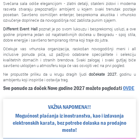
Svečana sala odiše elegancijom - zlatni detalji, stakleni zidovi i moderna
rasveta stvaraju prepoznatljiv ambijent u kojem svaki trenutak postaje
poseban. Savršeno osmišljen enterijer, besprekorna akustika i vrhunsko
ozvučenje doprineće da novogodišnja noć zablista punim sjajem.
Different Event Hall
poznat je po svom luksuzu i besprekornoj usluzi, a ove
godine priprema jedan od najatraktivnijih dočeka u Beogradu - spoj stila,
dobre energije i savršeno tempiranog ritma koji traje do jutra.
Očekuje vas vrhunska organizacija, raskošan novogodišnji meni i all
inclusive ponuda pića, uz pažljivo odabrane specijalitete i selekciju
kvalitetnih domaćih i stranih brendova. Svaki zalogaj i svaki gutljaj biće
savršeno uklopljen u atmosferu koja će vas osvojiti već na prvi pogled.
Ne propustite priliku da u krugu dragih ljudi
dočekate 2027.
godinu u
ambijentu koji inspiriše i ostavlja trag.
Sve ponude za doček Nove godine 2027 možete pogledati
OVDE
VAŽNA NAPOMENA!!
Mogućnost plaćanja iz inostranstva, kao i izdavanja
elektronskih karata, bez potrebe dolaska na prodajno
mesto!