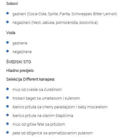
Sokovi
gazirani (Coca-Cola, Sprite, Fanta, Schweppes Bitter Lemon)
negazirani (Next Jabuka, pomorandža, borovnica)
Voda
gazirana
negazirana
ŠVEDSKI STO
Hladno predjelo
Selekcija Different kanapea:
mus od cvekle sa ćuretinom
hrskavi baget sa urnebesom i kulenom
iberico pršuta sa cherry paradajzom i baby mocarelom
iberico pršuta na slanim štapićima
mus od grčke fete sa pršutom
pate od džigerice sa aromatizovanim puterom