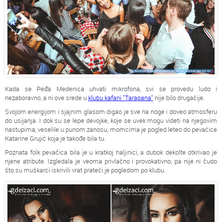
Kada se Peđa Medenica uhvati mikrofona, svi se provedu ludo i
nezaboravno, a ni ove srede u
klubu kafani "Tarapana"
nije bilo drugačije.
Svojom energijom i sjajnim glasom digao je sve na noge i doveo atmosferu
do usijanja. I dok su se lepe devojke, koje se uvek mogu videti na njegovim
nastupima, veselile u punom zanosu, momcima je pogled leteo do pevačice
Katarine Grujić koja je takođe bila tu.
Poznata folk pevačica bila je u kratkoj haljinici, a dubok dekolte otkrivao je
njene atribute. Izgledala je veoma privlačno i provokativno, pa nije ni čudo
što su muškarci iskrivili vrat prateći je pogledom po klubu.