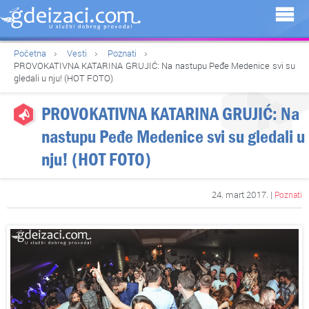
Početna
Vesti
Poznati
PROVOKATIVNA KATARINA GRUJIĆ: Na nastupu Peđe Medenice svi su
gledali u nju! (HOT FOTO)
PROVOKATIVNA KATARINA GRUJIĆ: Na
nastupu Peđe Medenice svi su gledali u
nju! (HOT FOTO)
24. mart 2017. |
Poznati